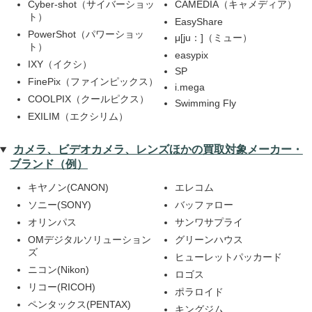
Cyber-shot（サイバーショッ
CAMEDIA（キャメディア）
ト）
EasyShare
PowerShot（パワーショッ
μ[ju：]（ミュー）
ト）
easypix
IXY（イクシ）
SP
FinePix（ファインピックス）
i.mega
COOLPIX（クールピクス）
Swimming Fly
EXILIM（エクシリム）
カメラ、ビデオカメラ、レンズほかの買取対象メーカー・
ブランド（例）
キヤノン(CANON)
エレコム
ソニー(SONY)
バッファロー
オリンパス
サンワサプライ
OMデジタルソリューション
グリーンハウス
ズ
ヒューレットパッカード
ニコン(Nikon)
ロゴス
リコー(RICOH)
ポラロイド
ペンタックス(PENTAX)
キングジム