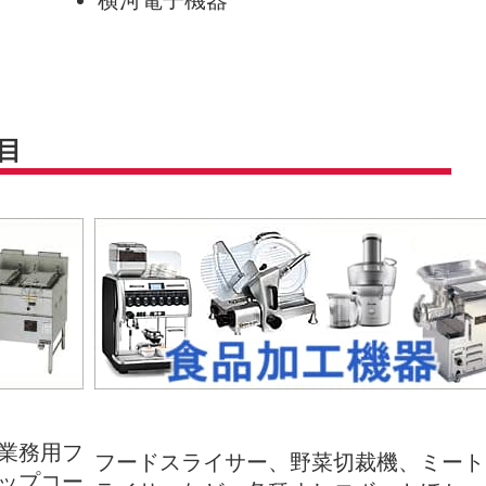
目
業務用フ
フードスライサー、野菜切裁機、ミート
ップコー