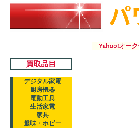
Yahoo!オーク
買取品目
デジタル家電
厨房機器
電動工具
生活家電
家具
趣味・ホビー