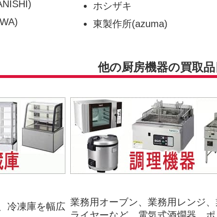
ISHI)
ホシザキ
WA)
東製作所(azuma)
他の厨房機器の買取品
業務用オーブン、業務用レンジ、
、冷凍庫を幅広
ライヤーなど、電気式酒燗器、ポ